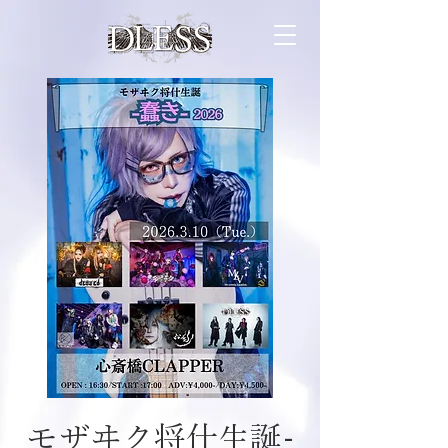
モザヰク将什生誕-