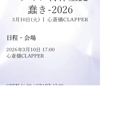
蠢き-2026
心斎橋CLAPPER
3月10日(火)
  |  
日程・会場
2026年3月10日 17:00
心斎橋CLAPPER
OPEN 16:30 / START 17:00 
ADV ¥4,000 / DAY ¥4,500  
[出演] モザヰク / My Lonely Vacation / 
DLESS / deva:ed / ホンモノ / RE:lNa  
前売りチケット 1/19(月) 12:00より発売開
始 
https://livepocket.jp/e/64wf7