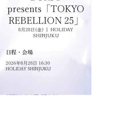
presents「TOKYO
REBELLION 25」
HOLIDAY
8月28日(金)
  |  
SHINJUKU
日程・会場
2026年8月28日 16:30
HOLIDAY SHINJUKU
OPEN 16:00 / START 16:30 
ADV ¥4,500 / DOOR ¥5,500  
A.TicketDive抽選  6/30(火) 20:00〜
7/7(火) 23:59 
B.TicketDive一般  7/8(水) 10:00〜 